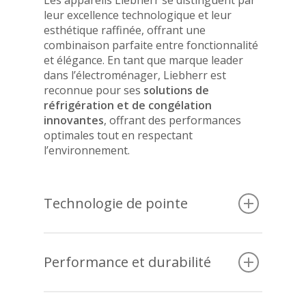
Les appareils Liebherr
se distinguent par
leur excellence technologique et leur
esthétique raffinée, offrant une
combinaison parfaite entre fonctionnalité
et élégance. En tant que marque leader
dans l’électroménager, Liebherr est
reconnue pour ses
solutions de
réfrigération et de congélation
innovantes
, offrant des performances
optimales tout en respectant
l’environnement.
Technologie de pointe
Liebherr intègre des innovations dans ses
équipements telles que
BioFresh
, qui
Performance et durabilité
prolonge la fraîcheur des aliments, et
NoFrost
, éliminant la formation de glace.
Conçus avec des matériaux de qualité
De véritables atouts au quotidien pour