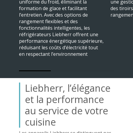
uniforme du froid, éliminant la
une gestio
formation de glace et facilitant
des tiroi
l’entretien. Avec des options de
rangement
rangement flexibles et des
fonctionnalités intelligentes, les
réfrigérateurs Liebherr offrent une
performance énergétique supérieure,
Électroménager
réduisant les coûts d’électricité tout
en respectant l’environnement
Climatisation
Froid industriel
Dépannage
Liebherr, l’élégance
Pro
et la performance
Contact
au service de votre
05 56 29 22 22
cuisine