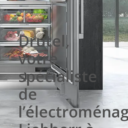
Drutel,
votre
spécialiste
de
l’électroména