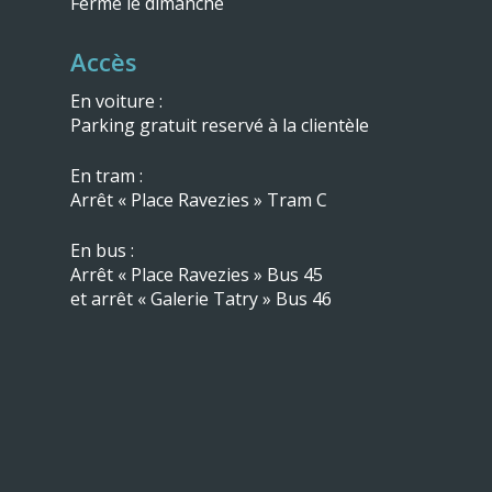
Fermé le dimanche
Climatisation
Accès
Froid industriel
En voiture :
Dépannage
Parking gratuit reservé à la clientèle
Pro
En tram :
Arrêt « Place Ravezies » Tram C
Contact
05 56 29 22 22
En bus :
Arrêt « Place Ravezies » Bus 45
et arrêt « Galerie Tatry » Bus 46